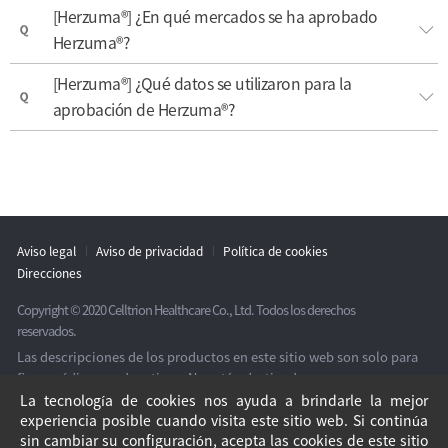
[Herzuma®] ¿En qué mercados se ha aprobado
Herzuma®?
[Herzuma®] ¿Qué datos se utilizaron para la
aprobación de Herzuma®?
Aviso legal
Aviso de privacidad
Política de cookies
Direcciones
Copyright © 2020 Celltrion Healthcare Co., Ltd. Todos los derechos
reservados.
Las descripciones de los productos en este sitio web son solo para
fines médicos y educativos. No están destinadas a promover
campañas de relaciones públicas o de ventas. Para obtener más
La tecnología de cookies nos ayuda a brindarle la mejor
detalles sobre productos farmacéuticos, consulte a un médico o
experiencia posible cuando visita este sitio web. Si continúa
sin cambiar su configuración, acepta las cookies de este sitio
profesional de la salud.